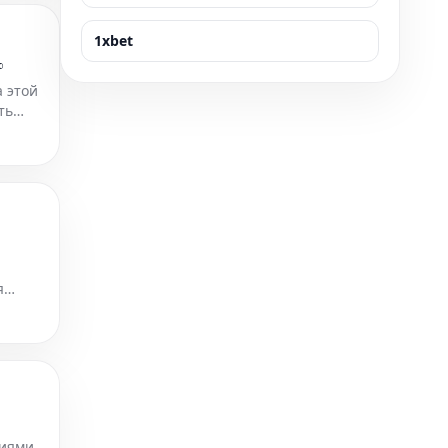
1xbet
%
а этой
ть
я
ьную
циями