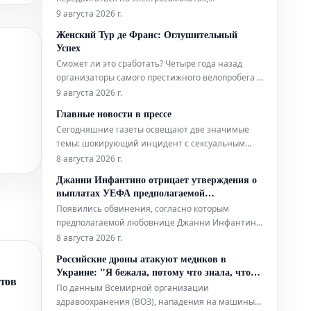
моноколесах и ховербордах. Однако количество
9 августа 2026 г.
серьезных происшествий с этими
Женский Тур де Франс: Оглушительный
транспортными средствами постоянно растет. В
Успех
связи с этим администрация Парижа приняла
Сможет ли это сработать? Четыре года назад
решение об обязательном использовании
организаторы самого престижного велопробега в
защитно
мире возродили женский Тур де Франс,
9 августа 2026 г.
задаваясь этим вопросом. Сегодня директор
Главные новости в прессе
гонки Марион Русс получает жалобы, поскольку
Сегодняшние газеты освещают две значимые
лишь три из девяти этапов полностью
темы: шокирующий инцидент с сексуальным
транслируются по телевидению. Переполнен
преступником, который, будучи выпущенным на
8 августа 2026 г.
свободу, впоследствии совершил убийство, а
Джанни Инфантино отрицает утверждения о
также сведения о сворачивании или пересмотре
выплатах УЕФА предполагаемой
планов по достижению нулевых выбросов
«любовнице»
Появились обвинения, согласно которым
углерода ("чистого нуля").
предполагаемой любовнице Джанни Инфантино,
когда он занимал пост генерального секретаря
8 августа 2026 г.
УЕФА, была выплачена компенсация в связи с их
Российские дроны атакуют медиков в
отношениями. Представитель нынешнего
Украине: "Я бежала, потому что знала, что
президента ФИФА заявил, что Инфантино
нтов
умру"
По данным Всемирной организации
"категорически отрицает эти абсолютно ложные
здравоохранения (ВОЗ), нападения на машины