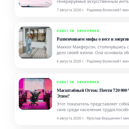
генерируемые искусственным инте
рекомендации, описывающие, как о
7 августа 2026 г. · Радомир Волжский
1 ми
поисковой выдачи. Для предпри
НОВОСТИ ЭКОНОМИКИ
Развенчиваем мифы о весе и энерги
Маккол Макферсон, столкнувшись 
дело своей жизни. Она основала о
меняет подход к диагностике, ле
6 августа 2026 г. · Радомир Волжский
1 ми
железы.
НОВОСТИ ЭКОНОМИКИ
Масштабный Отток: Почти 720 000 
Этим?
Этот показатель представляет соб
силе среди населения трудоспособн
4 августа 2026 г. · Ярослав Вершинин
1 ми