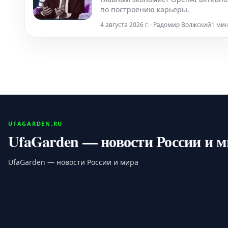
по построению карьеры.
4 августа 2026 г. · Радомир Волжский
1 ми
UFAGARDEN.RU
UfaGarden — новости России и 
UfaGarden — новости России и мира