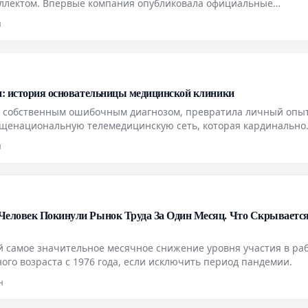
ллектом. Впервые компания опубликовала официальные
ставаться заметным и сохранять видимость в этом новом форм
н
и: история основательницы медицинской клиники
с собственным ошибочным диагнозом, превратила личный опыт
бщенациональную телемедицинскую сеть, которая кардинально
чению и даже общественному восприятию заболеваний щитовид
н
Человек Покинули Рынок Труда За Один Месяц. Что Скрывается
ой самое значительное месячное снижение уровня участия в ра
ого возраста с 1976 года, если исключить период пандемии.
н