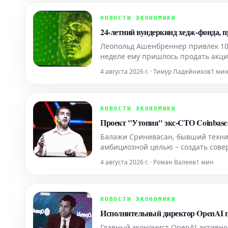
НОВОСТИ ЭКОНОМИКИ
24-летний вундеркинд хедж-фонда, 
Леопольд Ашенбреннер привлек 100 
неделе ему пришлось продать акц
выживание своего предприятия.
4 августа 2026 г. · Тимур Ладейников
1 ми
НОВОСТИ ЭКОНОМИКИ
Проект "Утопия" экс-CTO Coinbase
Балажи Сринивасан, бывший технич
амбициозной целью – создать сове
основателей стартапов. Вложив ми
4 августа 2026 г. · Роман Валеев
1 мин
среду для инноваций.
НОВОСТИ ЭКОНОМИКИ
Исполнительный директор OpenAI пр
Главный экономист OpenAI активно