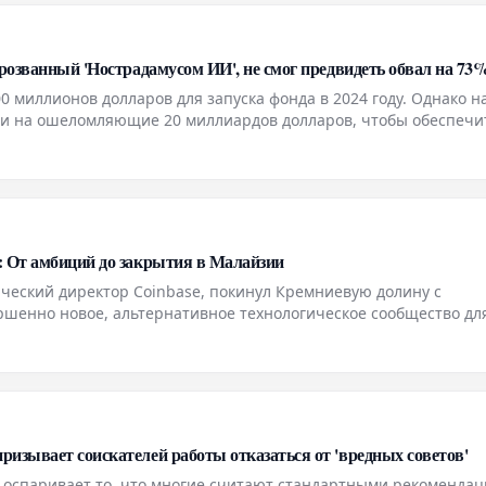
прозванный 'Нострадамусом ИИ', не смог предвидеть обвал на 73
миллионов долларов для запуска фонда в 2024 году. Однако н
ии на ошеломляющие 20 миллиардов долларов, чтобы обеспечи
н
: От амбиций до закрытия в Малайзии
еский директор Coinbase, покинул Кремниевую долину с
ршенно новое, альтернативное технологическое сообщество дл
ллионы долларов в этот проект, он стремился построить идеал
изывает соискателей работы отказаться от 'вредных советов'
 оспаривает то, что многие считают стандартными рекоменда