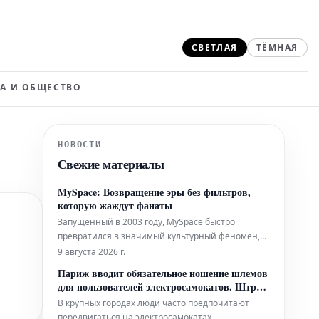
СВЕТЛАЯ
ТЁМНАЯ
А И ОБЩЕСТВО
НОВОСТИ
Свежие материалы
MySpace: Возвращение эры без фильтров,
которую жаждут фанаты
Запущенный в 2003 году, MySpace быстро
превратился в значимый культурный феномен,
став стартовой площадкой для таких артистов,
9 августа 2026 г.
как Arctic Monkeys, Adele и Nicki Minaj, которые
Париж вводит обязательное ношение шлемов
нашли там свою первую аудиторию. Однако со
для пользователей электросамокатов. Штраф
временем его главные особенности — страницы
до 135 евро
В крупных городах люди часто предпочитают
с широкими возможностями ка
передвигаться на электросамокатах,