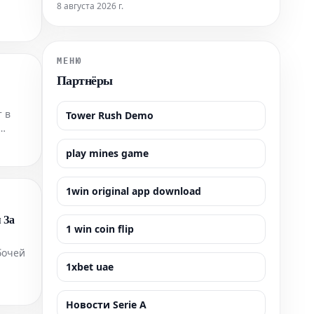
скорой помощи составляют 20% от общего числа
8 августа 2026 г.
ате
атак на систему здравоохранения Украины, что
указывает на их преднамеренный характер как
часть рассчитанной стратегии. Вследствие этих
систематических нападений гражданск
МЕНЮ
Партнёры
 в
Tower Rush Demo
ной
play mines game
1win original app download
 За
1 win coin flip
бочей
1xbet uae
Новости Serie A