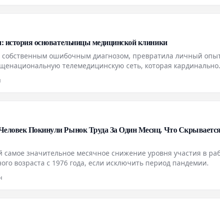
и: история основательницы медицинской клиники
с собственным ошибочным диагнозом, превратила личный опыт
бщенациональную телемедицинскую сеть, которая кардинально
чению и даже общественному восприятию заболеваний щитовид
н
Человек Покинули Рынок Труда За Один Месяц. Что Скрывается
ой самое значительное месячное снижение уровня участия в ра
ого возраста с 1976 года, если исключить период пандемии.
н