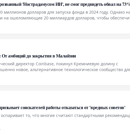
прозванный 'Нострадамусом ИИ', не смог предвидеть обвал на 73
миллионов долларов для запуска фонда в 2024 году. Однако н
ии на ошеломляющие 20 миллиардов долларов, чтобы обеспечи
н
: От амбиций до закрытия в Малайзии
еский директор Coinbase, покинул Кремниевую долину с
ршенно новое, альтернативное технологическое сообщество дл
ллионы долларов в этот проект, он стремился построить идеал
изывает соискателей работы отказаться от 'вредных советов'
 оспаривает то, что многие считают стандартными рекоменда
н