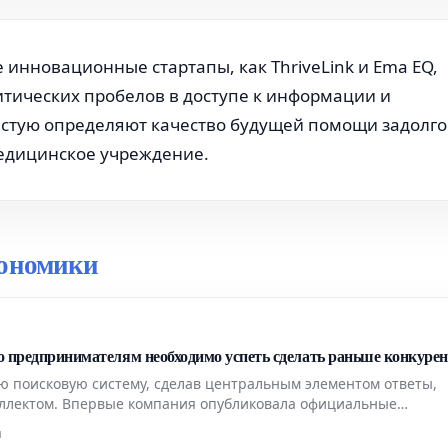
инновационные стартапы, как ThriveLink и Ema EQ,
итических пробелов в доступе к информации и
астую определяют качество будущей помощи задолго
медицинское учреждение.
кономики
то предпринимателям необходимо успеть сделать раньше конкуре
ю поисковую систему, сделав центральным элементом ответы,
ллектом. Впервые компания опубликовала официальные
ставаться заметным и сохранять видимость в этом новом форм
н