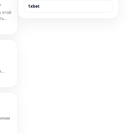
%
1xbet
а этой
ть
я
ьную
циями