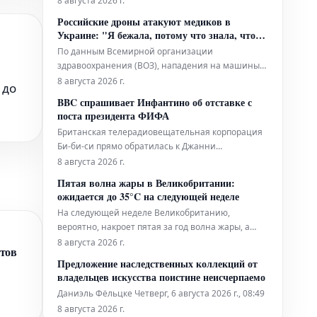
8 августа 2026 г.
УЕФА, была выплачена компенсация в связи с их
Российские дроны атакуют медиков в
отношениями. Представитель нынешнего
Украине: "Я бежала, потому что знала, что
президента ФИФА заявил, что Инфантино
умру"
По данным Всемирной организации
"категорически отрицает эти абсолютно ложные
здравоохранения (ВОЗ), нападения на машины
скорой помощи составляют 20% от общего числа
8 августа 2026 г.
 до
атак на систему здравоохранения Украины, что
BBC спрашивает Инфантино об отставке с
указывает на их преднамеренный характер как
поста президента ФИФА
часть рассчитанной стратегии. Вследствие этих
Британская телерадиовещательная корпорация
систематических нападений гражданск
Би-би-си прямо обратилась к Джанни
Инфантино, действующему президенту
8 августа 2026 г.
Международной федерации футбола (ФИФА), с
Пятая волна жары в Великобритании:
вопросом о его намерениях покинуть
ожидается до 35°C на следующей неделе
занимаемую должность. Этот диалог состоялся в
На следующей неделе Великобританию,
период, когда к руководству Инфантино
вероятно, накроет пятая за год волна жары, а
приковано повышенное
температура воздуха может подняться до 35°C. В
8 августа 2026 г.
нтов
субботу температура снова начнет превышать
Предложение наследственных коллекций от
среднесуточные показатели, достигая 20-29°C в
владельцев искусства поистине неисчерпаемо
большинстве районов Англии и Уэльса. В
Даниэль Фёльцке Четверг, 6 августа 2026 г., 08:49
Шотландии и Северной Ирландии б
ате
8 августа 2026 г.