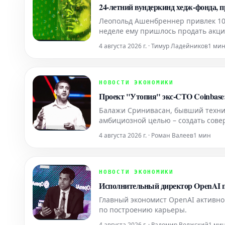
24-летний вундеркинд хедж-фонда, 
Леопольд Ашенбреннер привлек 100 
неделе ему пришлось продать акц
выживание своего предприятия.
4 августа 2026 г. · Тимур Ладейников
1 ми
НОВОСТИ ЭКОНОМИКИ
Проект "Утопия" экс-CTO Coinbase
Балажи Сринивасан, бывший технич
амбициозной целью – создать сове
основателей стартапов. Вложив ми
4 августа 2026 г. · Роман Валеев
1 мин
среду для инноваций.
НОВОСТИ ЭКОНОМИКИ
Исполнительный директор OpenAI пр
Главный экономист OpenAI активно
по построению карьеры.
4 августа 2026 г. · Радомир Волжский
1 ми