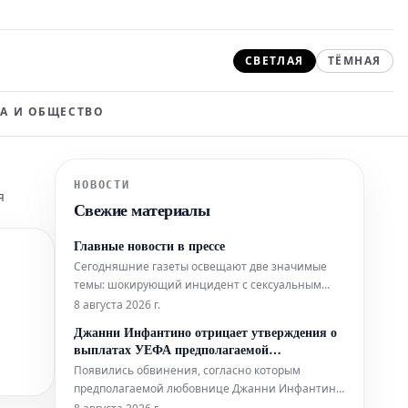
СВЕТЛАЯ
ТЁМНАЯ
А И ОБЩЕСТВО
НОВОСТИ
я
Свежие материалы
Главные новости в прессе
Сегодняшние газеты освещают две значимые
темы: шокирующий инцидент с сексуальным
преступником, который, будучи выпущенным на
8 августа 2026 г.
свободу, впоследствии совершил убийство, а
Джанни Инфантино отрицает утверждения о
также сведения о сворачивании или пересмотре
выплатах УЕФА предполагаемой
планов по достижению нулевых выбросов
«любовнице»
Появились обвинения, согласно которым
углерода ("чистого нуля").
предполагаемой любовнице Джанни Инфантино,
когда он занимал пост генерального секретаря