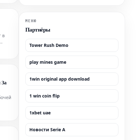
МЕНЮ
Партнёры
 в
Tower Rush Demo
ной
play mines game
1win original app download
 За
1 win coin flip
бочей
1xbet uae
Новости Serie A