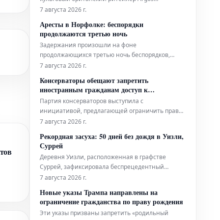
столкнулся с серьезными трудностями в
7 августа 2026 г.
конкурентной борьбе с современными
Аресты в Норфолке: беспорядки
соперниками, в особенности с онлайн-гигантами
продолжаются третью ночь
вроде Amazon. Главный вопрос теперь в том,
Задержания произошли на фоне
смогут ли новые владельцы компании успешно
продолжающихся третью ночь беспорядков,
пр
вызванных антииммиграционными протестами
7 августа 2026 г.
в рыночном городке графства Норфолк.
Консерваторы обещают запретить
иностранным гражданам доступ к
социальному жилью
Партия консерваторов выступила с
инициативой, предлагающей ограничить право
иностранных граждан на получение социального
7 августа 2026 г.
жилья. По заявлениям представителей партии,
Рекордная засуха: 50 дней без дождя в Уизли,
реализация этого плана позволит освободить
Суррей
нтов
около 230 000 объектов жилой недвижимости,
Деревня Уизли, расположенная в графстве
поскольку он предусматривает пересмотр услов
Суррей, зафиксировала беспрецедентный
период отсутствия осадков — 50 дней подряд.
7 августа 2026 г.
ате
Согласно объяснениям Мэтта Тейлора из BBC
Новые указы Трампа направлены на
Weather, в ближайшее время значительных
ограничение гражданства по праву рождения
дождей не предвидится, что свидетельствует о
Эти указы призваны запретить «родильный
продолжении засушливого периода, усуг