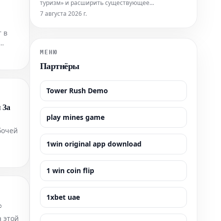
туризм» и расширить существующее
определение категорий лиц, чьи дети не будут
7 августа 2026 г.
иметь права на гражданство США по праву
 в
рождения.
ной
МЕНЮ
Партнёры
Tower Rush Demo
 За
play mines game
бочей
1win original app download
1 win coin flip
1xbet uae
%
а этой