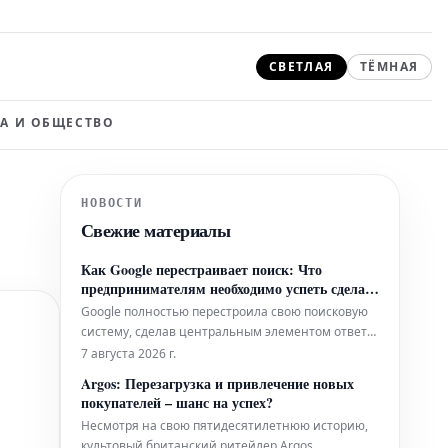
СВЕТЛАЯ
ТЁМНАЯ
А И ОБЩЕСТВО
НОВОСТИ
Свежие материалы
Как Google перестраивает поиск: Что
предпринимателям необходимо успеть сделать
раньше конкурентов
Google полностью перестроила свою поисковую
систему, сделав центральным элементом ответы,
генерируемые искусственным интеллектом.
7 августа 2026 г.
Впервые компания опубликовала официальные
Argos: Перезагрузка и привлечение новых
рекомендации, описывающие, как оставаться
покупателей – шанс на успех?
заметным и сохранять видимость в этом новом
Несмотря на свою пятидесятилетнюю историю,
формате поисковой выдачи. Для предпри
культовый британский ритейлер Argos