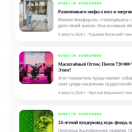
НОВОСТИ ЭКОНОМИКИ
Развенчиваем мифы о весе и энерги
Маккол Макферсон, столкнувшись 
дело своей жизни. Она основала о
меняет подход к диагностике, ле
6 августа 2026 г. · Радомир Волжский
1 ми
железы.
НОВОСТИ ЭКОНОМИКИ
Масштабный Отток: Почти 720 000 
Этим?
Этот показатель представляет соб
силе среди населения трудоспособн
4 августа 2026 г. · Ярослав Вершинин
1 ми
НОВОСТИ ЭКОНОМИКИ
24-летний вундеркинд хедж-фонда, 
Леопольд Ашенбреннер привлек 100 