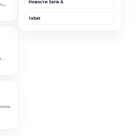
Новости Serie A
ть
1xbet
я
ьную
циями