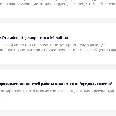
ии на ошеломляющие 20 миллиардов долларов, чтобы обеспечи
н
: От амбиций до закрытия в Малайзии
еский директор Coinbase, покинул Кремниевую долину с
ршенно новое, альтернативное технологическое сообщество дл
ллионы долларов в этот проект, он стремился построить идеал
изывает соискателей работы отказаться от 'вредных советов'
 оспаривает то, что многие считают стандартными рекоменда
н