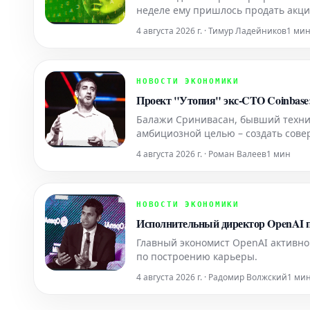
неделе ему пришлось продать акц
выживание своего предприятия.
4 августа 2026 г. · Тимур Ладейников
1 ми
НОВОСТИ ЭКОНОМИКИ
Проект "Утопия" экс-CTO Coinbase
Балажи Сринивасан, бывший технич
амбициозной целью – создать сове
основателей стартапов. Вложив ми
4 августа 2026 г. · Роман Валеев
1 мин
среду для инноваций.
НОВОСТИ ЭКОНОМИКИ
Исполнительный директор OpenAI пр
Главный экономист OpenAI активно
по построению карьеры.
4 августа 2026 г. · Радомир Волжский
1 ми