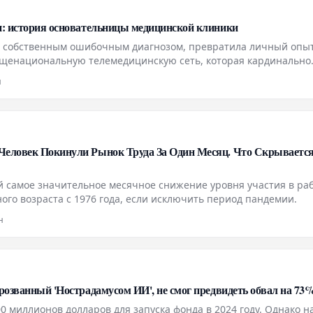
и: история основательницы медицинской клиники
с собственным ошибочным диагнозом, превратила личный опыт
бщенациональную телемедицинскую сеть, которая кардинально
чению и даже общественному восприятию заболеваний щитовид
н
Человек Покинули Рынок Труда За Один Месяц. Что Скрывается
ой самое значительное месячное снижение уровня участия в ра
ого возраста с 1976 года, если исключить период пандемии.
н
прозванный 'Нострадамусом ИИ', не смог предвидеть обвал на 73
миллионов долларов для запуска фонда в 2024 году. Однако н