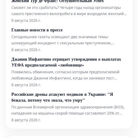
Женский Тур де Франс: Оглушительный Успех
Парижа приняла решение об обязательном использовании
Сможет ли это сработать? Четыре года назад организаторы
защитно
самого престижного велопробега в мире возродили женский
Тур де Франс, задаваясь этим вопросом. Сегодня директор
9 августа 2026 г.
гонки Марион Русс получает жалобы, поскольку лишь три из
Главные новости в прессе
девяти этапов полностью транслируются по телевидению.
Сегодняшние газеты освещают две значимые темы:
Переполнен
шокирующий инцидент с сексуальным преступником,
который, будучи выпущенным на свободу, впоследствии
8 августа 2026 г.
совершил убийство, а также сведения о сворачивании или
Джанни Инфантино отрицает утверждения о выплатах
пересмотре планов по достижению нулевых выбросов
УЕФА предполагаемой «любовнице»
углерода ("чистого нуля").
Появились обвинения, согласно которым предполагаемой
любовнице Джанни Инфантино, когда он занимал пост
генерального секретаря УЕФА, была выплачена компенсация
8 августа 2026 г.
в связи с их отношениями. Представитель нынешнего
Российские дроны атакуют медиков в Украине: "Я
президента ФИФА заявил, что Инфантино "категорически
бежала, потому что знала, что умру"
отрицает эти абсолютно ложные
По данным Всемирной организации здравоохранения (ВОЗ),
нападения на машины скорой помощи составляют 20% от
общего числа атак на систему здравоохранения Украины, что
8 августа 2026 г.
указывает на их преднамеренный характер как часть
рассчитанной стратегии. Вследствие этих систематических
нападений гражданск