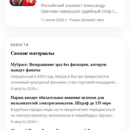
в период с 2010 п
затоплении квартиры
Российский хоккеист Александр
Овечкин завершил судебный спор с
соседом, который ранее затопил его
11 июля 2026 г. · Роман Валеев
1 мин
квартиру во Флориде. Стороны
успешно заключили мировое
соглашение, тем самым прекратив
многолетнее разбирательство.
НОВОСТИ
Инцидент произошёл из-за
Свежие материалы
некорректного подключения слива
мойки соседом, что п
MySpace: Возвращение эры без фильтров, которую
жаждут фанаты
Запущенный в 2003 году, MySpace быстро превратился в
значимый культурный феномен, став стартовой площадкой
для таких артистов, как Arctic Monkeys, Adele и Nicki Minaj,
9 августа 2026 г.
которые нашли там свою первую аудиторию. Однако со
Париж вводит обязательное ношение шлемов для
временем его главные особенности — страницы с широкими
пользователей электросамокатов. Штраф до 135 евро
возможностями ка
В крупных городах люди часто предпочитают передвигаться
на электросамокатах, моноколесах и ховербордах. Однако
количество серьезных происшествий с этими транспортными
9 августа 2026 г.
средствами постоянно растет. В связи с этим администрация