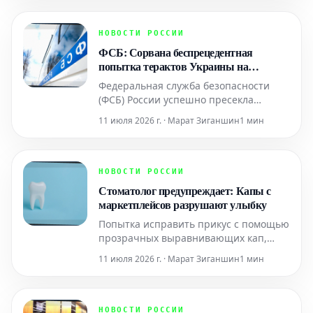
непосредственно перед сдачей
лабораторных анализов может
существенно исказить их результаты.
НОВОСТИ РОССИИ
Никотин вызывает мгновенные
ФСБ: Сорвана беспрецедентная
физиологические изменения в
попытка терактов Украины на
организме, включая повышение уро
военных объектах России
Федеральная служба безопасности
(ФСБ) России успешно пресекла
беспрецедентные по своим
11 июля 2026 г. · Марат Зиганшин
1 мин
масштабам попытки
террористических актов,
организованных украинскими
спецслужбами. Целями атак были
НОВОСТИ РОССИИ
военные объекты и военнослужащие
Стоматолог предупреждает: Капы с
Российской Федерации. Среди
маркетплейсов разрушают улыбку
предотвращенных инцидентов —
Попытка исправить прикус с помощью
запланированный те
прозрачных выравнивающих кап,
приобретенных на онлайн-площадках,
11 июля 2026 г. · Марат Зиганшин
1 мин
несет в себе серьезные риски для
здоровья зубов и десен. Специалисты
в области стоматологии-ортодонтии
предостерегают от такого подхода. По
НОВОСТИ РОССИИ