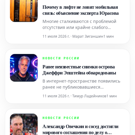
словам экспертов, капы, доступные на
Почему в лифте не ловит мобильная
маркетплейсах,
связь: объяснение эксперта Юрасова
Многие сталкиваются с проблемой
отсутствия или крайне слабого
сигнала мобильной связи в лифтах.
11 июля 2026 г. · Марат Зиганшин
1 мин
Причина кроется в особенностях
конструкции лифтовой кабины и
шахты, которые препятствуют
непрерывному обмену сигналами
НОВОСТИ РОССИИ
между смартфоном и ближайшей
Ранее неизвестные снимки острова
базовой станцией. Эту особенность
Джеффри Эпштейна обнародованы
подробно объяснил
В интернет-пространстве появились
ранее не публиковавшиеся
фотографии частного острова Литл-
11 июля 2026 г. · Тимур Ладейников
1 мин
Сент-Джеймс, который находился в
собственности американского
миллиардера Джеффри Эпштейна.
Предполагается, что автором этих
НОВОСТИ РОССИИ
снимков является румынский
Александр Овечкин и сосед достигли
художник, работавший на финансиста
мирового соглашения по делу о