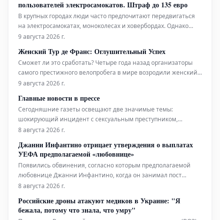
пользователей электросамокатов. Штраф до 135 евро
возможностями ка
В крупных городах люди часто предпочитают передвигаться
на электросамокатах, моноколесах и ховербордах. Однако
количество серьезных происшествий с этими транспортными
9 августа 2026 г.
средствами постоянно растет. В связи с этим администрация
Женский Тур де Франс: Оглушительный Успех
Парижа приняла решение об обязательном использовании
Сможет ли это сработать? Четыре года назад организаторы
защитно
самого престижного велопробега в мире возродили женский
Тур де Франс, задаваясь этим вопросом. Сегодня директор
9 августа 2026 г.
гонки Марион Русс получает жалобы, поскольку лишь три из
Главные новости в прессе
девяти этапов полностью транслируются по телевидению.
Сегодняшние газеты освещают две значимые темы:
Переполнен
шокирующий инцидент с сексуальным преступником,
который, будучи выпущенным на свободу, впоследствии
8 августа 2026 г.
совершил убийство, а также сведения о сворачивании или
Джанни Инфантино отрицает утверждения о выплатах
пересмотре планов по достижению нулевых выбросов
УЕФА предполагаемой «любовнице»
углерода ("чистого нуля").
Появились обвинения, согласно которым предполагаемой
любовнице Джанни Инфантино, когда он занимал пост
генерального секретаря УЕФА, была выплачена компенсация
8 августа 2026 г.
в связи с их отношениями. Представитель нынешнего
Российские дроны атакуют медиков в Украине: "Я
президента ФИФА заявил, что Инфантино "категорически
бежала, потому что знала, что умру"
отрицает эти абсолютно ложные