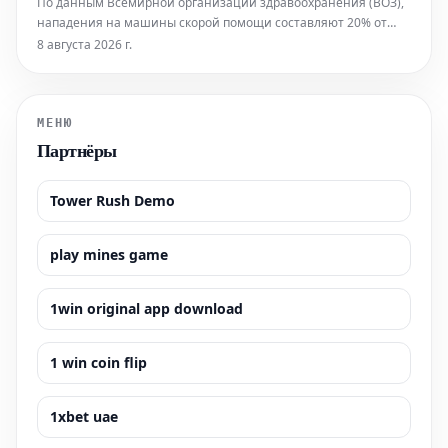
По данным Всемирной организации здравоохранения (ВОЗ),
нападения на машины скорой помощи составляют 20% от
общего числа атак на систему здравоохранения Украины, что
8 августа 2026 г.
указывает на их преднамеренный характер как часть
рассчитанной стратегии. Вследствие этих систематических
нападений гражданск
МЕНЮ
Партнёры
Tower Rush Demo
play mines game
1win original app download
1 win coin flip
1xbet uae