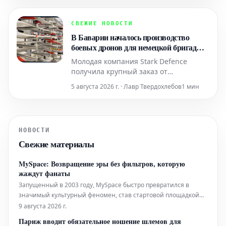
компании падают, и на фондовом
рынке ожидается еще одно важное
событие.
СВЕЖИЕ НОВОСТИ
В Баварии началось производство
боевых дронов для немецкой бригады в
Литве
Молодая компания Stark Defence
получила крупный заказ от
Бундесвера на производство
5 августа 2026 г. · Лавр Твердохлебов
1 мин
беспилотных летательных аппаратов.
В связи с этим, предприятие
разворачивает производственные
мощности вблизи Мюнхена. Недавно
НОВОСТИ
журналисты посетили эту новую,
Свежие материалы
строго конфиденциальную фабрику.
MySpace: Возвращение эры без фильтров, которую
жаждут фанаты
Запущенный в 2003 году, MySpace быстро превратился в
значимый культурный феномен, став стартовой площадкой
для таких артистов, как Arctic Monkeys, Adele и Nicki Minaj,
9 августа 2026 г.
которые нашли там свою первую аудиторию. Однако со
Париж вводит обязательное ношение шлемов для
временем его главные особенности — страницы с широкими