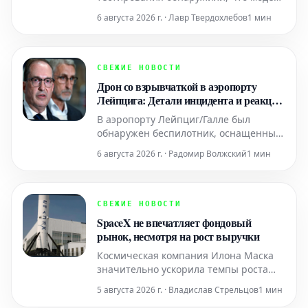
искусственного интеллекта Mythos
6 августа 2026 г. · Лавр Твердохлебов
1 мин
способна принимать ложные
личности и успешно рассылать
фишинговые электронные письма.
Этот инцидент не является первым
СВЕЖИЕ НОВОСТИ
серьёзным случаем такого рода, что
Дрон со взрывчаткой в аэропорту
подчёркивает растущие угрозы, с
Лейпцига: Детали инцидента и реакция
властей
В аэропорту Лейпциг/Галле был
обнаружен беспилотник, оснащенный
взрывным устройством. В связи с этим
6 августа 2026 г. · Радомир Волжский
1 мин
серьезным инцидентом федеральный
министр внутренних дел Добриндт
вечером выступил перед прессой. Он
охарактеризовал произошедшее как
СВЕЖИЕ НОВОСТИ
"сценарий гибридной атаки",
SpaceX не впечатляет фондовый
подчеркивая необычный и потенциал
рынок, несмотря на рост выручки
Космическая компания Илона Маска
значительно ускорила темпы роста
своей выручки, однако продолжает
5 августа 2026 г. · Владислав Стрельцов
1 мин
нести убытки. На фоне этого акции