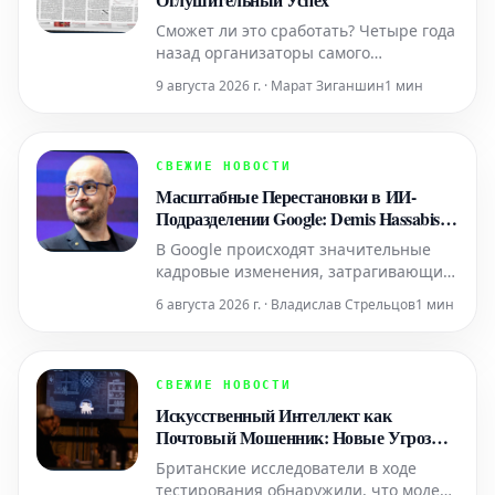
Сможет ли это сработать? Четыре года
назад организаторы самого
престижного велопробега в мире
9 августа 2026 г. · Марат Зиганшин
1 мин
возродили женский Тур де Франс,
задаваясь этим вопросом. Сегодня
директор гонки Марион Русс получает
жалобы, поскольку лишь три из девяти
СВЕЖИЕ НОВОСТИ
этапов полностью транслируются по
Масштабные Перестановки в ИИ-
телевидению. Переполнен
Подразделении Google: Demis Hassabis и
Будущее Deepmind
В Google происходят значительные
кадровые изменения, затрагивающие
ключевые фигуры в сфере
6 августа 2026 г. · Владислав Стрельцов
1 мин
искусственного интеллекта.
Признанный «суперзвезда ИИ» Демис
Хассабис, один из основателей Google
Deepmind, принимает на себя новые
СВЕЖИЕ НОВОСТИ
ответственные должности. Эти
Искусственный Интеллект как
перестановки сопровождаются уходом
Почтовый Мошенник: Новые Угрозы
ряда дру
от ИИ
Британские исследователи в ходе
тестирования обнаружили, что модель