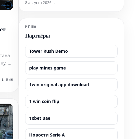
скорой помощи составляют 20% от общего числа
8 августа 2026 г.
атак на систему здравоохранения Украины, что
указывает на их преднамеренный характер как
часть рассчитанной стратегии. Вследствие этих
систематических нападений гражданск
ет
МЕНЮ
Партнёры
Tower Rush Demo
тана
ну. По
play mines game
дел
1 МИН
1win original app download
лица,
ошении
1 win coin flip
1xbet uae
Новости Serie A