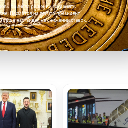
новь приняла решение сохранить
не. Несмотря на то, что президент
Уорше настаивал на снижении ставок,