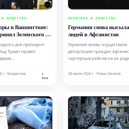
 И ОБЩЕСТВО
ПОЛИТИКА И ОБЩЕСТВО
оры в Вашингтоне:
Германия снова высыла
ринял Зеленского и
людей в Афганистан
ху
 одного дня президент
Германия вновь осуществила
льд Трамп провел
депортацию граждан Афганис
 двумя
чартерным рейсом на их роди
ставленными
словам министра внутренних 
ными лидерами:
Добриндта, большинство
 г. · Владислав
28 июля 2026 г. · Роман Валеев
1
том Украины Владимиром
депортированных составляли 
МИН
 и премьер-министром
совершившие уголовные
иньямином Нетаньяху.
преступления. Однако в отн
га были посвящены
одного из депортированных
ию текущих военных
в, однако каждый из них