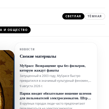
СВЕТЛАЯ
ТЁМНАЯ
А И ОБЩЕСТВО
НОВОСТИ
Свежие материалы
MySpace: Возвращение эры без фильтров,
которую жаждут фанаты
Запущенный в 2003 году, MySpace быстро
превратился в значимый культурный феномен,
став стартовой площадкой для таких артистов,
9 августа 2026 г.
как Arctic Monkeys, Adele и Nicki Minaj, которые
Париж вводит обязательное ношение шлемов
нашли там свою первую аудиторию. Однако со
для пользователей электросамокатов. Штраф
временем его главные особенности — страницы
до 135 евро
В крупных городах люди часто предпочитают
с широкими возможностями ка
передвигаться на электросамокатах,