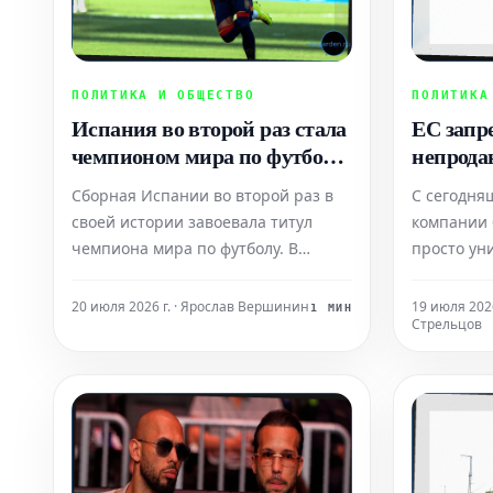
ПОЛИТИКА И ОБЩЕСТВО
ПОЛИТИКА
Испания во второй раз стала
ЕС запр
чемпионом мира по футболу
непрода
2026 года
насколь
Сборная Испании во второй раз в
С сегодня
своей истории завоевала титул
компании 
чемпиона мира по футболу. В
просто ун
напряженном финальном поединке,
одежду и о
состоявшемся в Ист-Рутерфорде,
Европейск
20 июля 2026 г. · Ярослав Вершинин
19 июля 2026
1 МИН
Стрельцов
испанцы одержали победу над
сохранить
действующим чемпионом мира,
объемы те
командой Аргентины,
Однако су
возглавляемой суперзвездой Лио
удастся ли