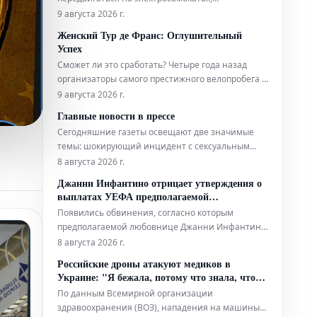
моноколесах и ховербордах. Однако количество
9 августа 2026 г.
серьезных происшествий с этими
Женский Тур де Франс: Оглушительный
транспортными средствами постоянно растет. В
Успех
связи с этим администрация Парижа приняла
Сможет ли это сработать? Четыре года назад
решение об обязательном использовании
организаторы самого престижного велопробега в
защитно
мире возродили женский Тур де Франс,
9 августа 2026 г.
задаваясь этим вопросом. Сегодня директор
Главные новости в прессе
гонки Марион Русс получает жалобы, поскольку
Сегодняшние газеты освещают две значимые
лишь три из девяти этапов полностью
темы: шокирующий инцидент с сексуальным
транслируются по телевидению. Переполнен
преступником, который, будучи выпущенным на
8 августа 2026 г.
свободу, впоследствии совершил убийство, а
Джанни Инфантино отрицает утверждения о
также сведения о сворачивании или пересмотре
выплатах УЕФА предполагаемой
планов по достижению нулевых выбросов
«любовнице»
Появились обвинения, согласно которым
углерода ("чистого нуля").
предполагаемой любовнице Джанни Инфантино,
когда он занимал пост генерального секретаря
8 августа 2026 г.
УЕФА, была выплачена компенсация в связи с их
Российские дроны атакуют медиков в
отношениями. Представитель нынешнего
Украине: "Я бежала, потому что знала, что
президента ФИФА заявил, что Инфантино
умру"
По данным Всемирной организации
"категорически отрицает эти абсолютно ложные
здравоохранения (ВОЗ), нападения на машины