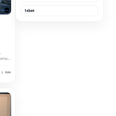
1xbet
,
кеты.
ей, в
1 МИН
 что
иб, а