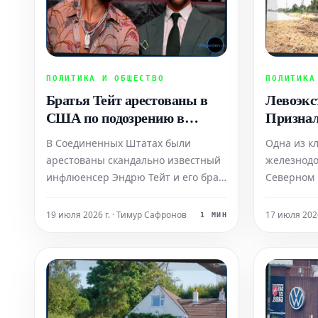
ПОЛИТИКА И ОБЩЕСТВО
ПОЛИТИКА
Братья Тейт арестованы в
Левоэкс
США по подозрению в
Признал
сексуальных преступлениях
Железн
В Соединенных Штатах были
Одна из к
Кёльн-Д
арестованы скандально известный
железнод
инфлюенсер Эндрю Тейт и его брат
Северном 
Тристан. Братьям предъявлены
по всей в
серьезные обвинения, среди
результате
19 июля 2026 г. · Тимур Сафронов
17 июля 202
1 МИН
которых несколько сексуальных
интернете
преступлений. Британская
левоэкстр
прокуратура уже инициировала
"Angry Bir
процедуру запроса их экстрадиции.
ответстве
Согласно