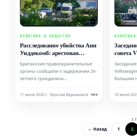
ПОЛИТИКА И ОБЩЕСТВО
ПОЛИТИКА
Расследование убийства Анн
Заседан
Уиддекомб: арестован
совета 
подозреваемый в
ясности
Британские правоохранительные
Заседание
Великобритании
органы сообщили о задержании 26-
Volkswage
летнего гражданина
большим 
Великобритании в связи со
завершило
смертью 78-летней бывшей
вопросов 
11 июля 2026 г. · Ярослав Вершинин
10 июля 202
1 МИН
правоконсервативной министра
прежнему
Анн Уиддекомб. Политик была
относител
найдена мертвой в четверг.
увольнени
С
Мотивы, приведшие к ее гибели, на
предприят
← Назад
1
2
данный момент остаются