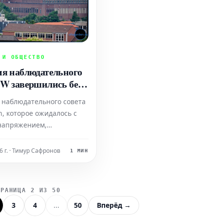
 И ОБЩЕСТВО
ия наблюдательного
VW завершились без
 по планам экономии
 наблюдательного совета
n, которое ожидалось с
напряжением,
сь, оставив множество
без ответа. Концерн по-
6 г. · Тимур Сафронов
1 МИН
 хранит молчание
ьно потенциальных
й или закрытия
ТРАНИЦА 2 ИЗ 50
ий. В связи с этим предсе
3
4
...
50
Вперёд →