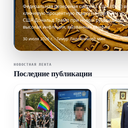
Федеральная резервная система США (ФРС) в
ключевую процентную ставку на прежнем уров
США Дональд Трамп при новом руководителе 
высокая инфляция, вызванная конфли
30 июля 2026 г. · Тимур Ладейников
1 мин
НОВОСТНАЯ ЛЕНТА
Последние публикации