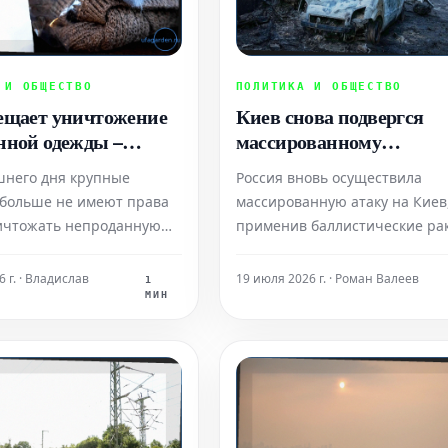
 И ОБЩЕСТВО
ПОЛИТИКА И ОБЩЕСТВО
ещает уничтожение
Киев снова подвергся
нной одежды –
массированному
ко это эффективно?
российскому ракетному
шнего дня крупные
Россия вновь осуществила
обстрелу
больше не имеют права
массированную атаку на Киев
ичтожать непроданную
применив баллистические ра
бувь. Таким образом,
По информации местных власт
ий Союз стремится
результате ударов были
 г. · Владислав
19 июля 2026 г. · Роман Валеев
1
 ресурсы и сократить
повреждены жилое здание и
МИН
кстильных отходов.
торговый центр. Сообщается,
ществуют сомнения в том,
как минимум один человек пог
 достичь этой цели.
несколько получили ранения.