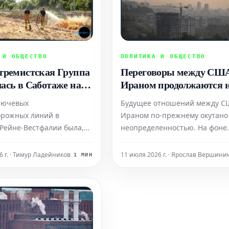
 И ОБЩЕСТВО
ПОЛИТИКА И ОБЩЕСТВО
тремистская Группа
Переговоры между СШ
ась в Саботаже на
Ираном продолжаются 
одорожной Линии
фоне напряженности
лючевых
Будущее отношений между С
юссельдорф
орожных линий в
Ираном по-прежнему окутано
Рейне-Вестфалии была,
неопределенностью. На фоне
идимости, парализована в
расторжения рамочного
 акта саботажа. В
соглашения и регулярных ата
6 г. · Тимур Ладейников
11 июля 2026 г. · Ярослав Вершини
1 МИН
 появилось заявление от
переговоры, по всей видимос
емистской группировки
тем не менее, продолжаются.
ds", которая взяла на себя
Президент США Трамп заявляе
нность за произошедшее.
что эти переговоры ведутся п
инициативе Ирана, однако Те
опровер