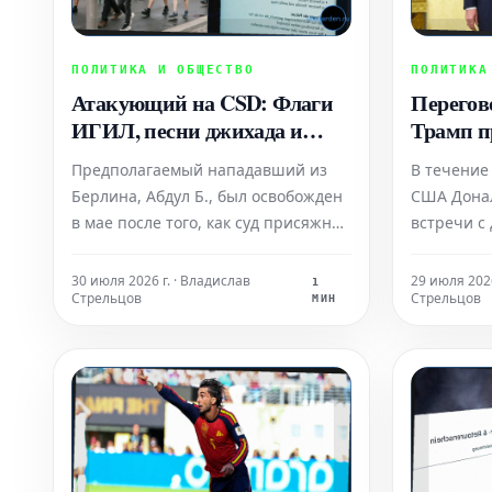
ПОЛИТИКА И ОБЩЕСТВО
ПОЛИТИКА
Атакующий на CSD: Флаги
Перегов
ИГИЛ, песни джихада и
Трамп п
воюющие двоюродные
Нетанья
Предполагаемый нападавший из
В течение
братья
Берлина, Абдул Б., был освобожден
США Дона
в мае после того, как суд присяжных
встречи с
поверил его заявлениям об
высокопо
отречении от ИГИЛ. Однако, новые
иностран
30 июля 2026 г. · Владислав
29 июля 2026
1
Стрельцов
Стрельцов
расследования выявили глубокие
президен
МИН
связи Абдула Б. с этой
Зеленским
террористической организацией,
Израиля Б
несмотря на его освобожд
Оба диало
обсужден
конфликто
пр